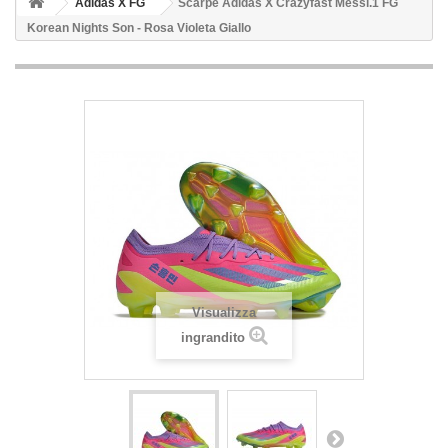
Adidas X FG
Scarpe Adidas X Crazyfast Messi.1 FG
Korean Nights Son - Rosa Violeta Giallo
Visualizza
ingrandito