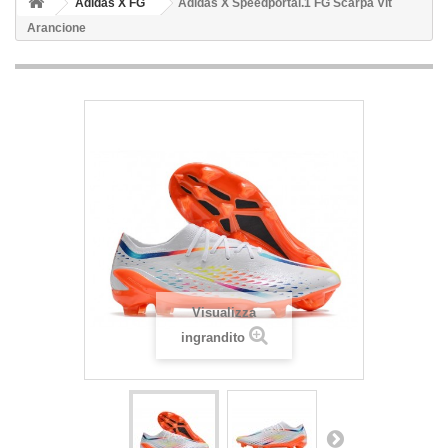
Adidas X FG
Adidas X Speedportal.1 FG Scarpa Vit
Arancione
Visualizza
ingrandito