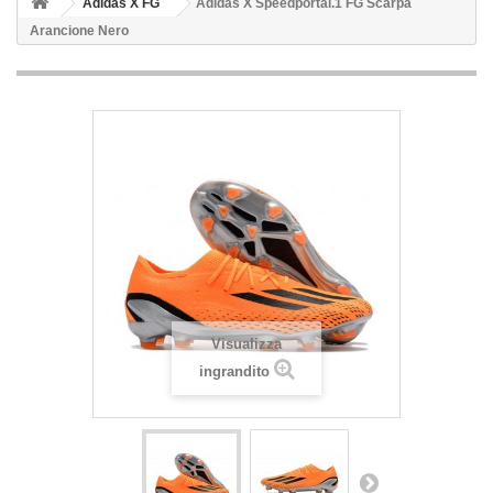
Adidas X FG
Adidas X Speedportal.1 FG Scarpa
Arancione Nero
Visualizza
ingrandito