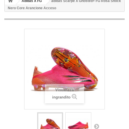
Adidas X FG
adidas Scarpe X Ghosted+ FG Rosa Shock
Nero Core Arancione Acceso
Visualizza
ingrandito