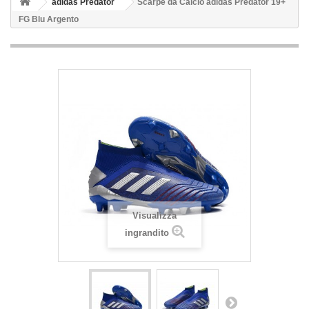
adidas Predator
Scarpe da Calcio adidas Predator 19+
FG Blu Argento
Visualizza
ingrandito