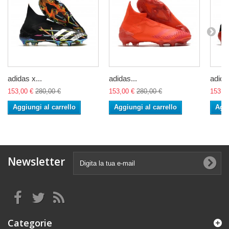
adidas x...
adidas...
adidas
153,00 €
280,00 €
153,00 €
280,00 €
153,0
Aggiungi al carrello
Aggiungi al carrello
Aggi
Newsletter
Categorie