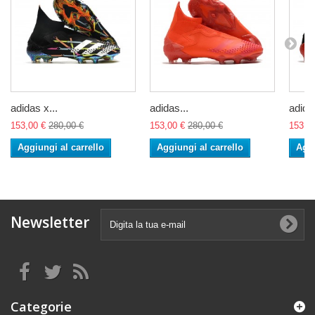
adidas x...
adidas...
adidas
153,00 €
280,00 €
153,00 €
280,00 €
153,0
Aggiungi al carrello
Aggiungi al carrello
Aggi
Newsletter
Categorie