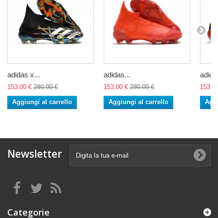
adidas x...
adidas...
adidas
153,00 €
280,00 €
153,00 €
280,00 €
153,0
Aggiungi al carrello
Aggiungi al carrello
Aggi
Newsletter
Categorie