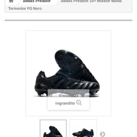
adidas Predator
adidas Predator 20+ Mutator Mania
Tormentor FG Nero
Visualizza
ingrandito