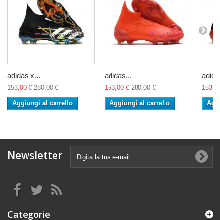
adidas x...
adidas...
adidas
153,00 €
280,00 €
153,00 €
280,00 €
153,0
Aggiungi al carrello
Aggiungi al carrello
Aggi
Newsletter
Categorie