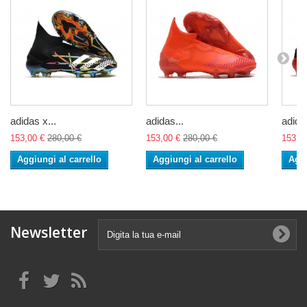
adidas x...
adidas...
adidas
153,00 €
280,00 €
153,00 €
280,00 €
153,0
Aggiungi al carrello
Aggiungi al carrello
Aggi
Newsletter