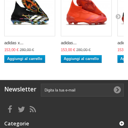
adidas x...
adidas...
adidas
153,00 €
280,00 €
153,00 €
280,00 €
153,0
Aggiungi al carrello
Aggiungi al carrello
Aggi
Newsletter
Categorie