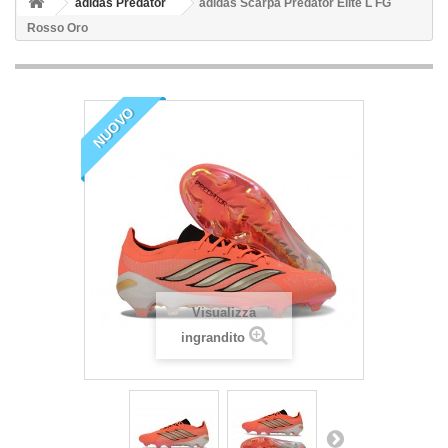
adidas Predator
adidas Scarpa Predator Elite L FG
Rosso Oro
NUOVO
Visualizza
ingrandito