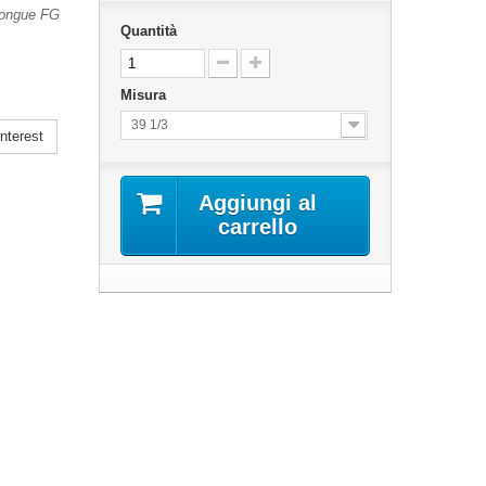
 Tongue FG
Quantità
Misura
39 1/3
nterest
Aggiungi al
carrello