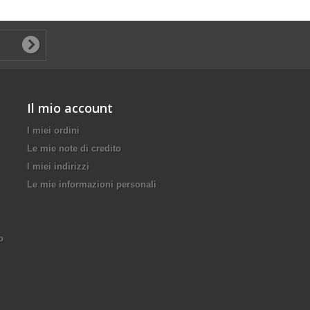
Il mio account
I miei ordini
Le mie note di credito
I miei indirizzi
Le mie informazioni personali
o