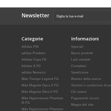
Newsletter
Categorie
Informazioni
Adidas F50
Speciali
adidas Predator
Nuovi prodotti
Adidas Copa FG
I più venduti
Adidas X FG
Contattaci
adidas Nemeziz
Spedizione
Nike Tiempo Legend FG
Rientro della merce
Nike Magista Opus II FG
Termini e condizioni d'us
Nike Magista Obra II FG
Chi siamo
Nike Hypervenom Phantom
Pagamento sicuro
III FG
Mappa del sito
Nike Hypervenom Phantom