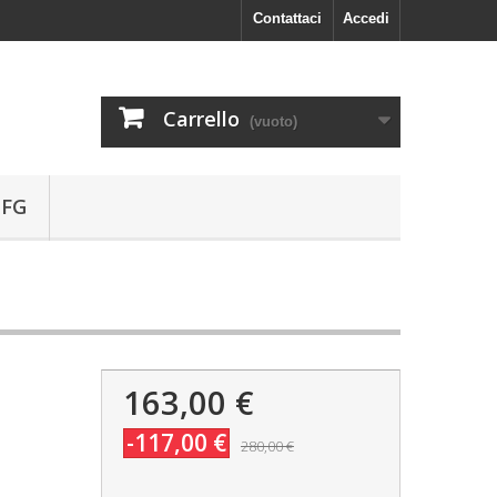
Contattaci
Accedi
Carrello
(vuoto)
 FG
163,00 €
-117,00 €
280,00 €