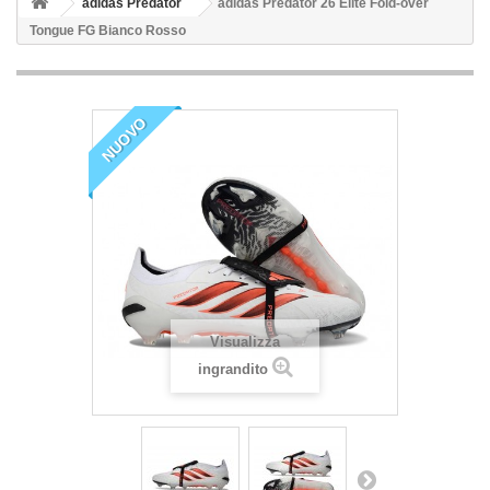
adidas Predator
adidas Predator 26 Elite Fold-over
Tongue FG Bianco Rosso
NUOVO
Visualizza
ingrandito