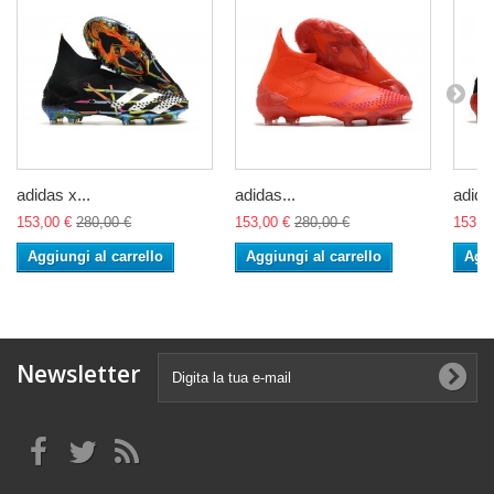
adidas x...
adidas...
adidas
153,00 €
280,00 €
153,00 €
280,00 €
153,0
Aggiungi al carrello
Aggiungi al carrello
Aggi
Newsletter