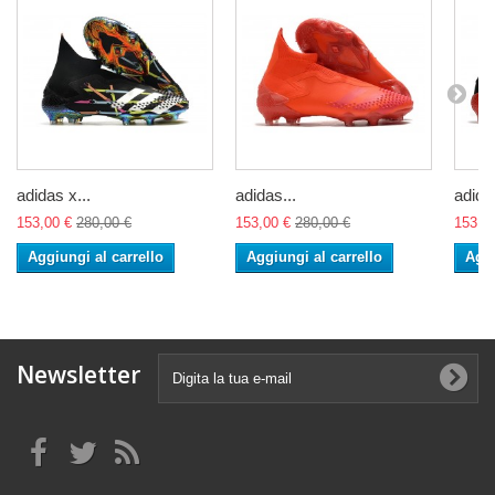
adidas x...
adidas...
adidas
153,00 €
280,00 €
153,00 €
280,00 €
153,0
Aggiungi al carrello
Aggiungi al carrello
Aggi
Newsletter