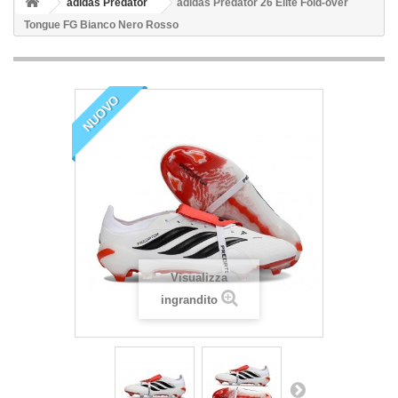
adidas Predator
adidas Predator 26 Elite Fold-over
Tongue FG Bianco Nero Rosso
NUOVO
Visualizza
ingrandito