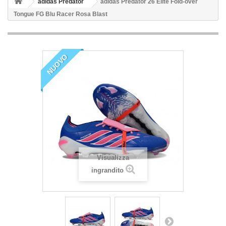
adidas Predator
adidas Predator 26 Elite Fold-over
Tongue FG Blu Racer Rosa Blast
NUOVO
Visualizza
ingrandito