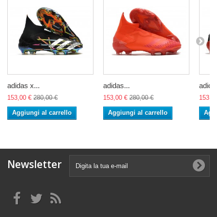
adidas x...
adidas...
adidas
153,00 €
280,00 €
153,00 €
280,00 €
153,0
Aggiungi al carrello
Aggiungi al carrello
Aggi
Newsletter