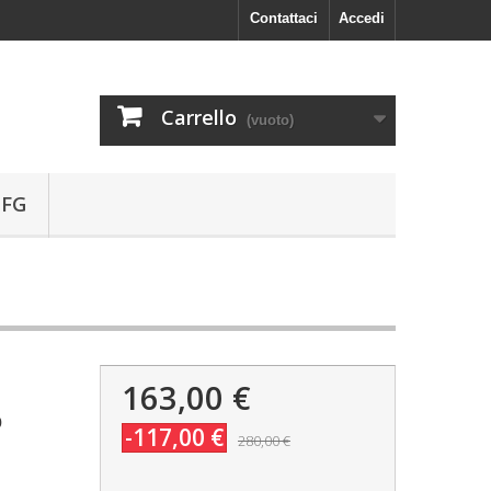
Contattaci
Accedi
Carrello
(vuoto)
 FG
163,00 €
o
-117,00 €
280,00 €