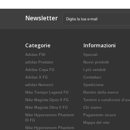
Newsletter
Categorie
Informazioni
Adidas F50
Speciali
adidas Predator
Nuovi prodotti
Adidas Copa FG
I più venduti
Adidas X FG
Contattaci
adidas Nemeziz
Spedizione
Nike Tiempo Legend FG
Rientro della merce
Nike Magista Opus II FG
Termini e condizioni d'us
Nike Magista Obra II FG
Chi siamo
Nike Hypervenom Phantom
Pagamento sicuro
III FG
Mappa del sito
Nike Hypervenom Phantom