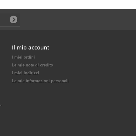
Il mio account
I miei ordini
Le mie note di credito
I miei indirizzi
Le mie informazioni personali
o