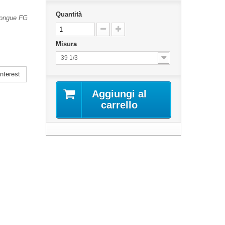
Quantità
 Tongue FG
Misura
39 1/3
nterest
Aggiungi al
carrello