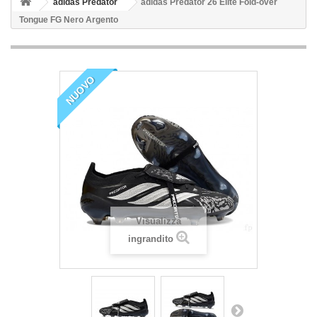
adidas Predator
adidas Predator 26 Elite Fold-over
Tongue FG Nero Argento
NUOVO
Visualizza
ingrandito