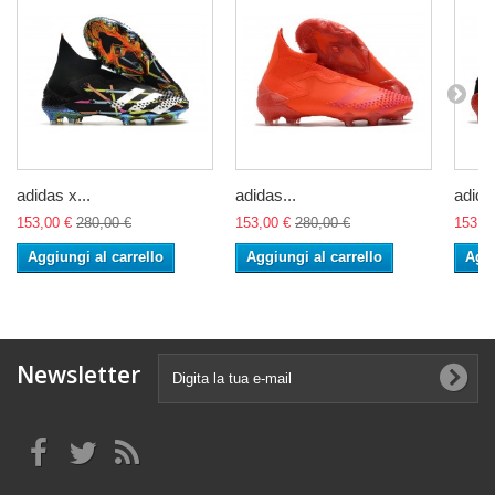
adidas x...
adidas...
adidas
153,00 €
280,00 €
153,00 €
280,00 €
153,0
Aggiungi al carrello
Aggiungi al carrello
Aggi
Newsletter