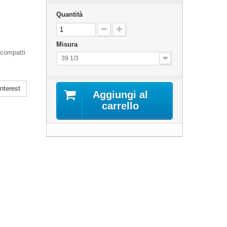
Quantità
Misura
 compatti
39 1/3
nterest
Aggiungi al
carrello