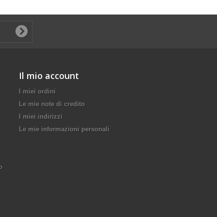
Il mio account
I miei ordini
Le mie note di credito
I miei indirizzi
Le mie informazioni personali
o