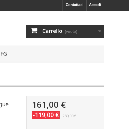
Contattaci
Accedi
Carrello
(vuoto)
 FG
161,00 €
ngue
-119,00 €
280,00 €