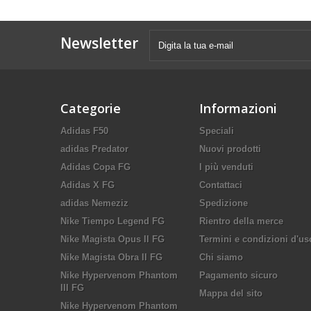
Newsletter
Categorie
Informazioni
Adidas F50
Speciali
adidas Predator
Nuovi prodotti
Adidas Copa FG
I più venduti
Adidas X FG
Contattaci
adidas Nemeziz
Spedizione
Nike Tiempo Legend FG
Rientro della merce
Nike Magista Opus II FG
Termini e condizioni d'us
Nike Magista Obra II FG
Chi siamo
Nike Hypervenom Phantom
Pagamento sicuro
III FG
Mappa del sito
Nike Hypervenom Phantom