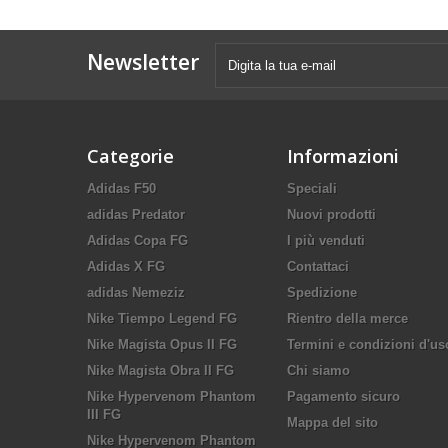
Newsletter
Categorie
Informazioni
Adidas F50
Speciali
adidas Predator
Nuovi prodotti
Adidas Copa FG
I più venduti
Adidas X FG
Contattaci
adidas Nemeziz
Spedizione
Nike Tiempo Legend FG
Rientro della merce
Nike Magista Opus II FG
Termini e condizioni d'us
Nike Magista Obra II FG
Chi siamo
Nike Hypervenom Phantom
Pagamento sicuro
III FG
Mappa del sito
Nike Hypervenom Phantom