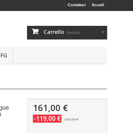
Contattaci
Accedi
Carrello
(vuoto)
 FG
161,00 €
ngue
u
-119,00 €
280,00 €