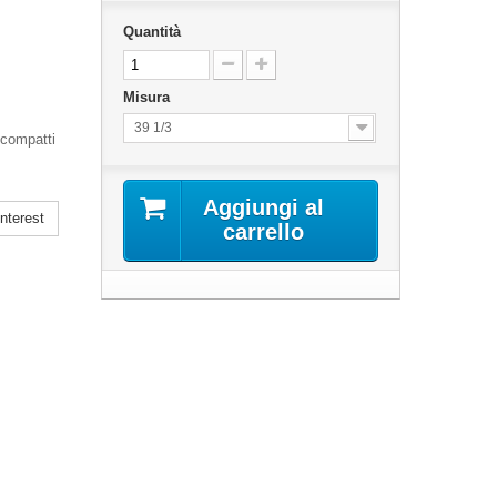
Quantità
Misura
39 1/3
 compatti
Aggiungi al
nterest
carrello