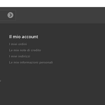
Il mio account
I miei ordini
Le mie note di credito
I miei indirizzi
Le mie informazioni personali
o