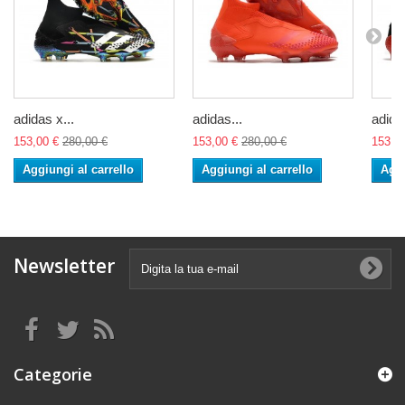
adidas x...
adidas...
adidas
153,00 €
280,00 €
153,00 €
280,00 €
153,0
Aggiungi al carrello
Aggiungi al carrello
Aggi
Newsletter
Categorie