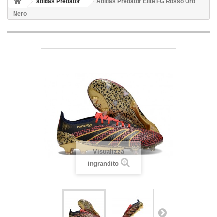
adidas Predator
Adidas Predator Elite FG Rosso Oro
Nero
Visualizza
ingrandito