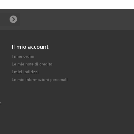
Il mio account
I miei ordini
Le mie note di credito
I miei indirizzi
Le mie informazioni personali
o