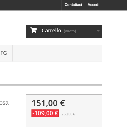
Contattaci
Accedi
Carrello
(vuoto)
 FG
151,00 €
Rosa
-109,00 €
260,00 €