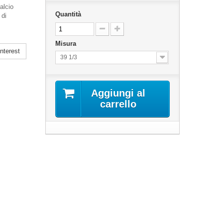
alcio
Quantità
 di
Misura
nterest
39 1/3
Aggiungi al
carrello