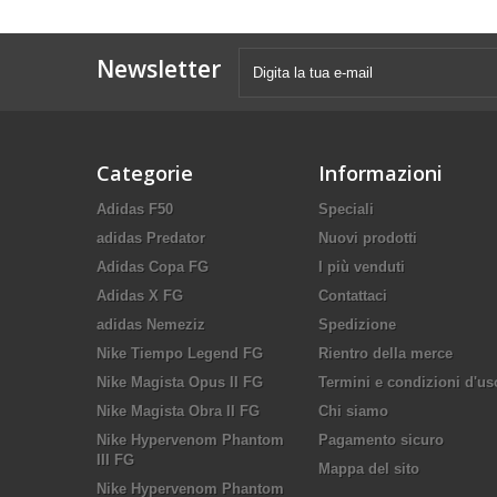
Newsletter
Categorie
Informazioni
Adidas F50
Speciali
adidas Predator
Nuovi prodotti
Adidas Copa FG
I più venduti
Adidas X FG
Contattaci
adidas Nemeziz
Spedizione
Nike Tiempo Legend FG
Rientro della merce
Nike Magista Opus II FG
Termini e condizioni d'us
Nike Magista Obra II FG
Chi siamo
Nike Hypervenom Phantom
Pagamento sicuro
III FG
Mappa del sito
Nike Hypervenom Phantom