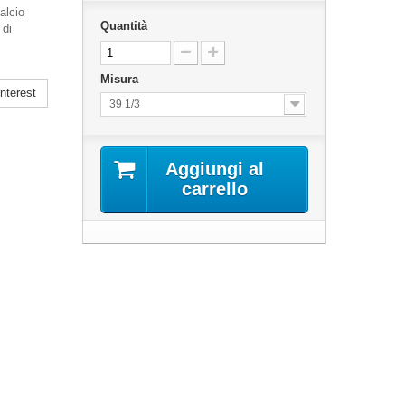
alcio
Quantità
 di
Misura
nterest
39 1/3
Aggiungi al
carrello