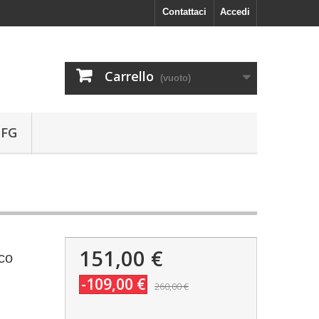
Contattaci
Accedi
Carrello
(vuoto)
 FG
151,00 €
co
-109,00 €
260,00 €