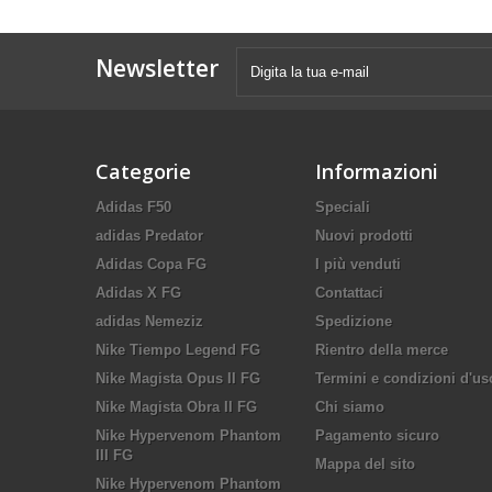
Newsletter
Categorie
Informazioni
Adidas F50
Speciali
adidas Predator
Nuovi prodotti
Adidas Copa FG
I più venduti
Adidas X FG
Contattaci
adidas Nemeziz
Spedizione
Nike Tiempo Legend FG
Rientro della merce
Nike Magista Opus II FG
Termini e condizioni d'us
Nike Magista Obra II FG
Chi siamo
Nike Hypervenom Phantom
Pagamento sicuro
III FG
Mappa del sito
Nike Hypervenom Phantom