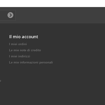
Il mio account
I miei ordini
Le mie note di credito
I miei indirizzi
Le mie informazioni personali
o