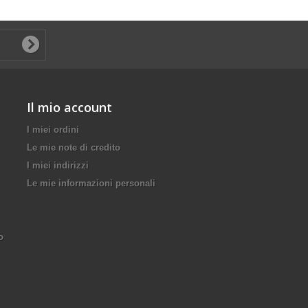
Il mio account
I miei ordini
Le mie note di credito
I miei indirizzi
Le mie informazioni personali
o