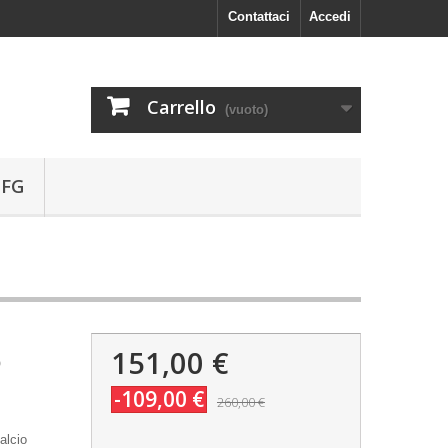
Contattaci
Accedi
Carrello
(vuoto)
 FG
151,00 €
o
-109,00 €
260,00 €
alcio