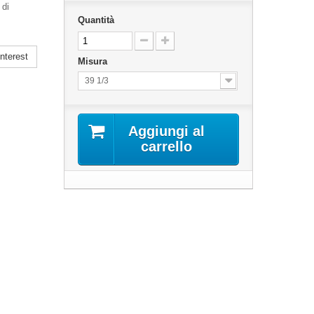
 di
Quantità
nterest
Misura
39 1/3
Aggiungi al
carrello