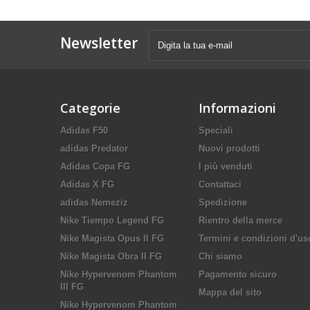
Newsletter
Categorie
Informazioni
Adidas F50
Speciali
adidas Predator
Nuovi prodotti
Adidas Copa FG
I più venduti
Adidas X FG
Contattaci
adidas Nemeziz
Spedizione
Nike Tiempo Legend FG
Rientro della merce
Nike Magista Opus II FG
Termini e condizioni d'us
Nike Magista Obra II FG
Chi siamo
Nike Hypervenom Phantom
Pagamento sicuro
III FG
Mappa del sito
Nike Hypervenom Phantom