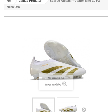
adidas Predator
Scarpe Adidas Predator Elite LL FG
Nero Oro
Visualizza
ingrandito