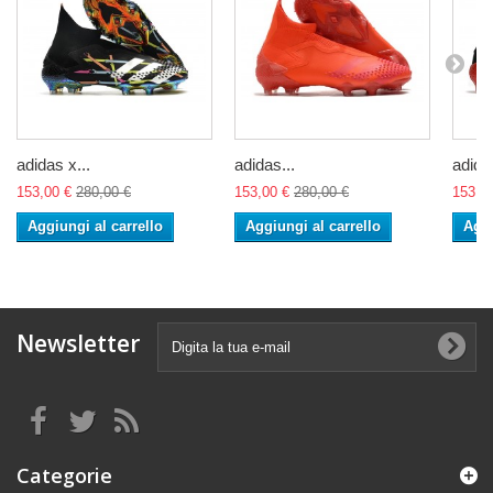
adidas x...
adidas...
adidas
153,00 €
280,00 €
153,00 €
280,00 €
153,0
Aggiungi al carrello
Aggiungi al carrello
Aggi
Newsletter
Categorie