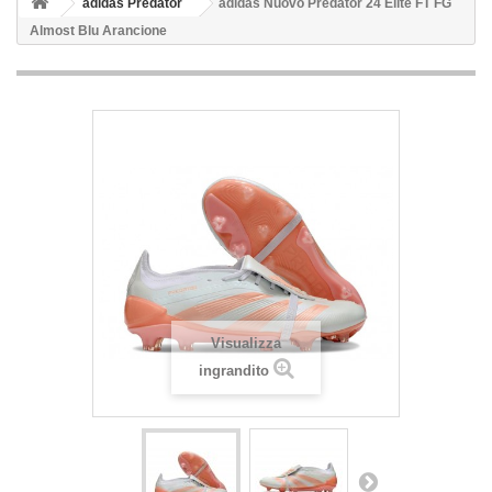
adidas Predator
adidas Nuovo Predator 24 Elite FT FG
Almost Blu Arancione
Visualizza
ingrandito