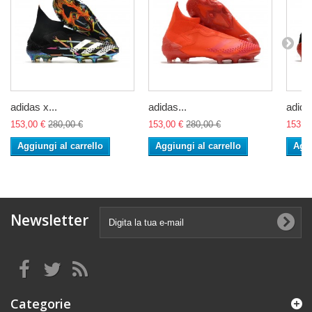
adidas x...
adidas...
adidas
153,00 €
280,00 €
153,00 €
280,00 €
153,0
Aggiungi al carrello
Aggiungi al carrello
Aggi
Newsletter
Categorie