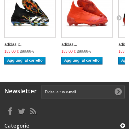
adidas x...
adidas...
adidas
153,00 €
280,00 €
153,00 €
280,00 €
153,0
Aggiungi al carrello
Aggiungi al carrello
Aggi
Newsletter
Categorie