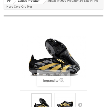
adidas Predator
adidas Nuovo Predator 24 Elite FT FG
Nero Core Oro Met
Visualizza
ingrandito