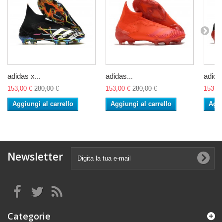
adidas x...
adidas...
adidas
153,00 €
280,00 €
153,00 €
280,00 €
153,0
Aggiungi al carrello
Aggiungi al carrello
Aggi
Newsletter
Categorie