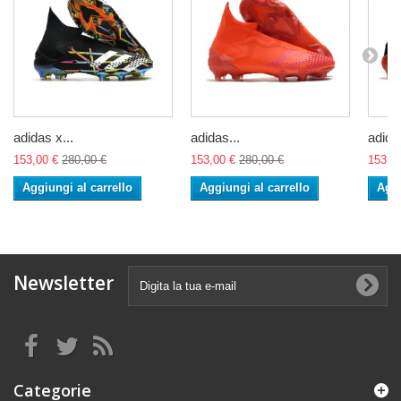
adidas x...
adidas...
adidas
153,00 €
280,00 €
153,00 €
280,00 €
153,0
Aggiungi al carrello
Aggiungi al carrello
Aggi
Newsletter
Categorie