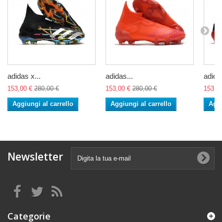
adidas x...
adidas...
adidas
153,00 €
280,00 €
153,00 €
280,00 €
153,0
Aggiungi al carrello
Aggiungi al carrello
Aggi
Newsletter
Categorie