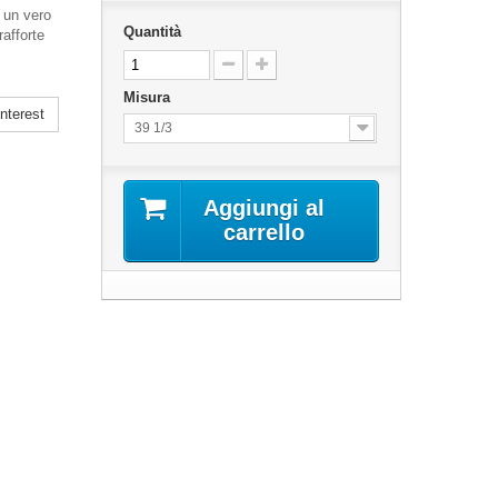
 un vero
Quantità
rafforte
Misura
nterest
39 1/3
Aggiungi al
carrello