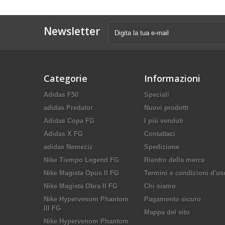
Newsletter
Categorie
Informazioni
Adidas F50
Speciali
adidas Predator
Nuovi prodotti
Adidas Copa FG
I più venduti
Adidas X FG
Contattaci
adidas Nemeziz
Spedizione
Nike Tiempo Legend FG
Rientro della merce
Nike Magista Opus II FG
Termini e condizioni d'us
Nike Magista Obra II FG
Chi siamo
Nike Hypervenom Phantom
Pagamento sicuro
III FG
Mappa del sito
Nike Hypervenom Phantom