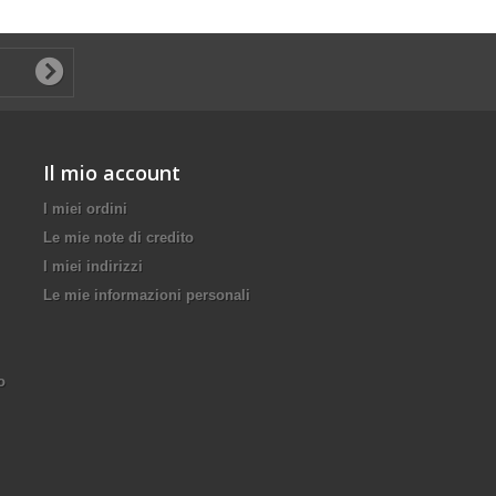
Il mio account
I miei ordini
Le mie note di credito
I miei indirizzi
Le mie informazioni personali
o