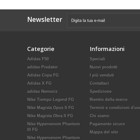
Newsletter
Categorie
Informazioni
Adidas F50
Speciali
adidas Predator
Nuovi prodotti
Adidas Copa FG
I più venduti
Adidas X FG
Contattaci
adidas Nemeziz
Spedizione
Nike Tiempo Legend FG
Rientro della merce
Nike Magista Opus II FG
Termini e condizioni d'us
Nike Magista Obra II FG
Chi siamo
Nike Hypervenom Phantom
Pagamento sicuro
III FG
Mappa del sito
Nike Hypervenom Phantom