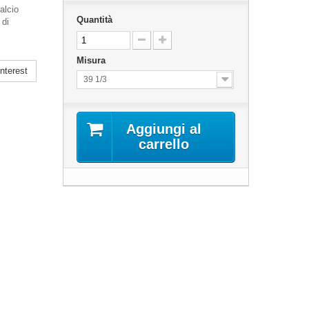
alcio
Quantità
 di
Misura
nterest
39 1/3
Aggiungi al
carrello