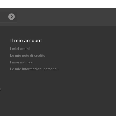
Il mio account
I miei ordini
Le mie note di credito
I miei indirizzi
Le mie informazioni personali
o