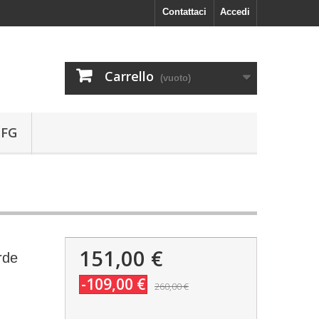
Contattaci
Accedi
Carrello
(vuoto)
 FG
151,00 €
rde
-109,00 €
260,00 €