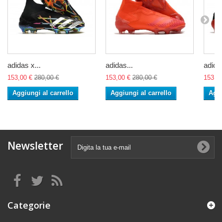
adidas x...
adidas...
adidas
153,00 €
280,00 €
153,00 €
280,00 €
153,0
Aggiungi al carrello
Aggiungi al carrello
Aggi
Newsletter
Categorie