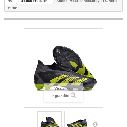
adidas Predator
Adidas Predator Accuarcy + FG Nero
Verde
Visualizza
ingrandito