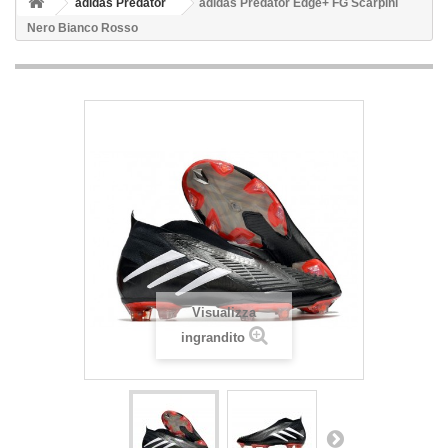
adidas Predator
adidas Predator Edge+ FG Scarpini
Nero Bianco Rosso
Visualizza
ingrandito