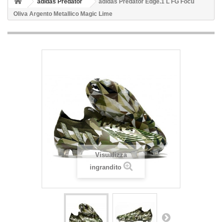
adidas Predator
adidas Predator Edge.1 L FG Focu
Oliva Argento Metallico Magic Lime
Visualizza
ingrandito