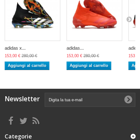
adidas x...
adidas...
adidas
153,00 €
280,00 €
153,00 €
280,00 €
153,0
Aggiungi al carrello
Aggiungi al carrello
Aggi
Newsletter
Categorie