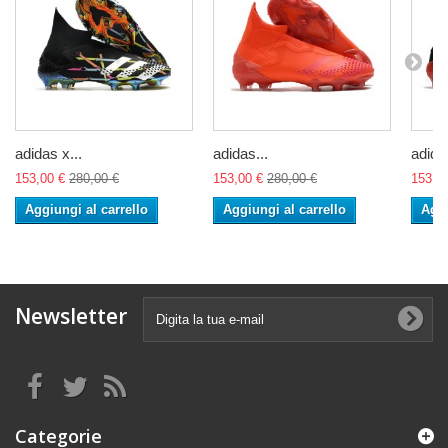
adidas x...
adidas...
adidas
153,00 €
280,00 €
153,00 €
280,00 €
153,0
Aggiungi al carrello
Aggiungi al carrello
Aggi
Newsletter
Categorie