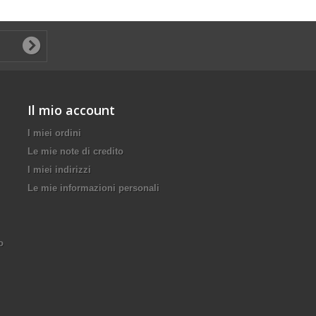
Il mio account
I miei ordini
Le mie note di credito
I miei indirizzi
Le mie informazioni personali
o