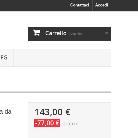
Contattaci
Accedi
Carrello
(vuoto)
 FG
143,00 €
a da
-77,00 €
220,00 €