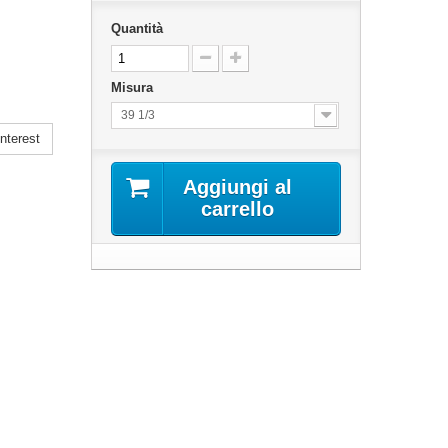
Quantità
Misura
39 1/3
nterest
Aggiungi al
carrello