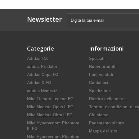
Newsletter
Categorie
Informazioni
Adidas F50
Speciali
adidas Predator
Nuovi prodotti
Adidas Copa FG
I più venduti
Adidas X FG
Contattaci
adidas Nemeziz
Spedizione
Nike Tiempo Legend FG
Rientro della merce
Nike Magista Opus II FG
Termini e condizioni d'us
Nike Magista Obra II FG
Chi siamo
Nike Hypervenom Phantom
Pagamento sicuro
III FG
Mappa del sito
Nike Hypervenom Phantom