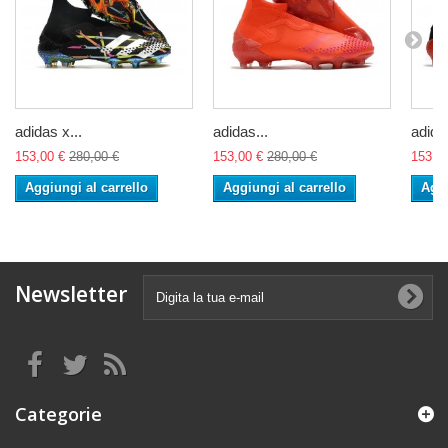
adidas x...
adidas...
adidas
153,00 €
280,00 €
153,00 €
280,00 €
153,0
Aggiungi al carrello
Aggiungi al carrello
Aggi
Newsletter
Categorie