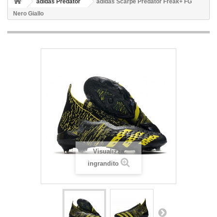
adidas Predator
adidas Scarpe Predator Freak+ FG
Nero Giallo
Visualizza
ingrandito