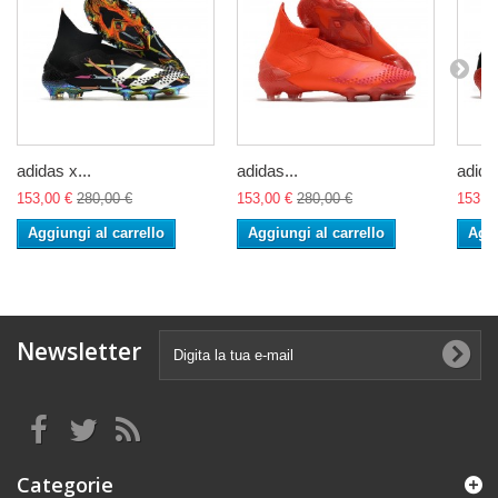
adidas x...
adidas...
adidas
153,00 €
280,00 €
153,00 €
280,00 €
153,0
Aggiungi al carrello
Aggiungi al carrello
Aggi
Newsletter
Categorie