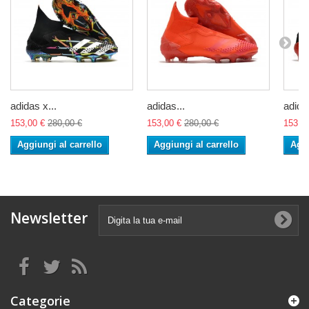
adidas x...
adidas...
adidas
153,00 €
280,00 €
153,00 €
280,00 €
153,0
Aggiungi al carrello
Aggiungi al carrello
Aggi
Newsletter
Categorie