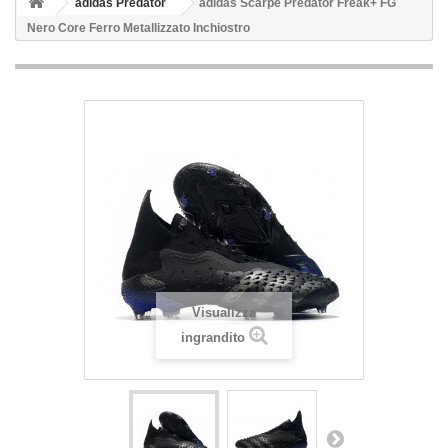
adidas Predator
adidas Scarpe Predator Freak+ FG
Nero Core Ferro Metallizzato Inchiostro
Visualizza
ingrandito