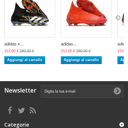
adidas x...
adidas...
adidas
153,00 €
280,00 €
153,00 €
280,00 €
153,0
Aggiungi al carrello
Aggiungi al carrello
Aggi
Newsletter
Categorie