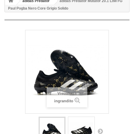
adidas Predator
adidas Predator Mutator 20.1 Low FG
Paul Pogba Nero Core Grigio Solido
Visualizza
ingrandito