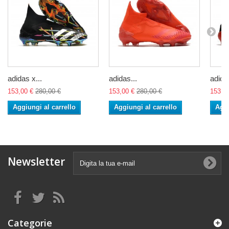
adidas x...
adidas...
adidas
153,00 €
280,00 €
153,00 €
280,00 €
153,0
Aggiungi al carrello
Aggiungi al carrello
Aggi
Newsletter
Categorie