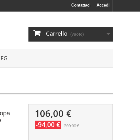
Contattaci
Accedi
Carrello
(vuoto)
 FG
106,00 €
Copa
o
-94,00 €
200,00 €