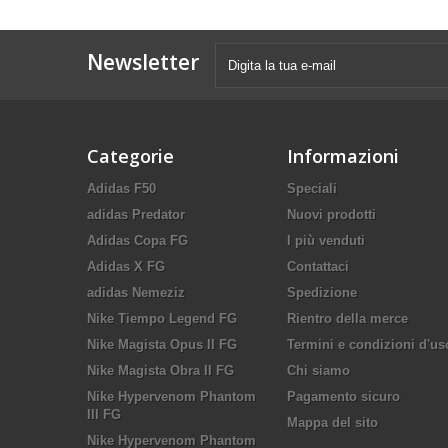
Newsletter
Categorie
Informazioni
Adidas F50
Speciali
adidas Predator
Nuovi prodotti
Adidas Copa FG
I più venduti
Adidas X FG
Contattaci
adidas Nemeziz
Spedizione
Nike Tiempo Legend FG
Rientro della merce
Nike Magista Opus II FG
Termini e condizioni d'us
Nike Magista Obra II FG
Chi siamo
Nike Hypervenom Phantom
Pagamento sicuro
III FG
Mappa del sito
Nike Hypervenom Phantom