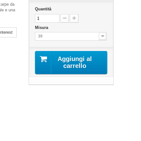
scarpe da
Quantità
ale e una
Misura
nterest
39
Aggiungi al
carrello