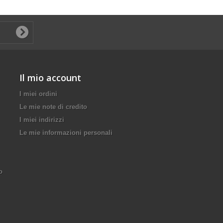
Il mio account
I miei ordini
Le mie note di credito
I miei indirizzi
Le mie informazioni personali
o