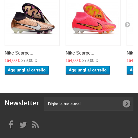
Nike Scarpe...
Nike Scarpe...
Nike 
164,00 €
279,00 €
164,00 €
279,00 €
164,0
Aggiungi al carrello
Aggiungi al carrello
Aggi
Newsletter