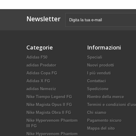
Newsletter
Categorie
Informazioni
Adidas F50
Speciali
adidas Predator
Nuovi prodotti
Adidas Copa FG
I più venduti
Adidas X FG
Contattaci
adidas Nemeziz
Spedizione
Nike Tiempo Legend FG
Rientro della merce
Nike Magista Opus II FG
Termini e condizioni d'us
Nike Magista Obra II FG
Chi siamo
Nike Hypervenom Phantom
Pagamento sicuro
III FG
Mappa del sito
Nike Hypervenom Phantom