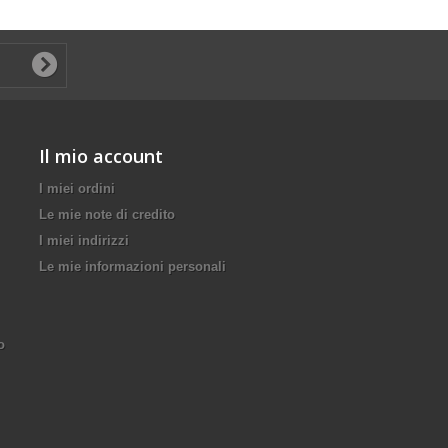
Il mio account
I miei ordini
Le mie note di credito
I miei indirizzi
Le mie informazioni personali
o