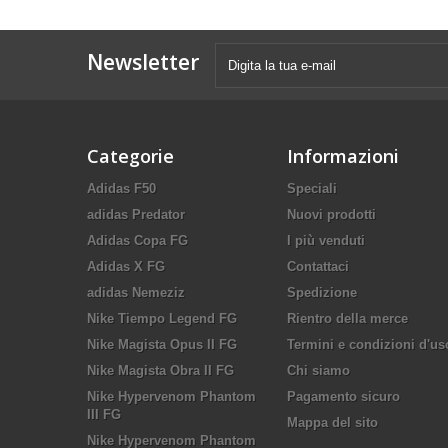
Newsletter
Categorie
Informazioni
Adidas F50
Speciali
adidas Predator
Nuovi prodotti
Adidas Copa FG
I più venduti
Adidas X FG
Contattaci
adidas Nemeziz
Spedizione
Nike Tiempo Legend FG
Rientro della merce
Nike Magista Opus II FG
Termini e condizioni d'us
Nike Magista Obra II FG
Chi siamo
Nike Hypervenom Phantom
Pagamento sicuro
III FG
Mappa del sito
Nike Hypervenom Phantom