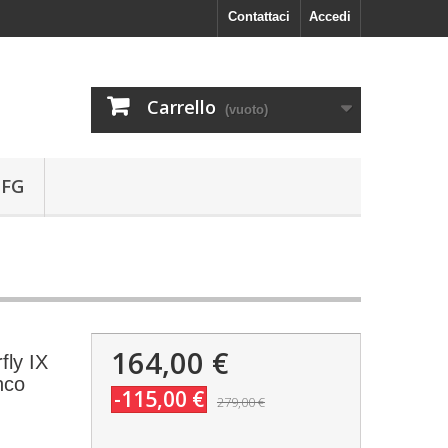
Contattaci
Accedi
Carrello
(vuoto)
 FG
164,00 €
fly IX
nco
-115,00 €
279,00 €