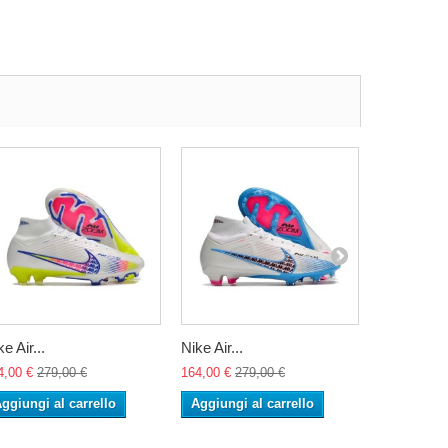
e Air...
Nike Air...
Nike Air...
4,00 €
279,00 €
164,00 €
279,00 €
164,00 €
27
ggiungi al carrello
Aggiungi al carrello
Aggiungi 