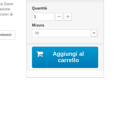
ità Zoom
Quantità
sazione
isivi di
Misura
39
nterest
Aggiungi al
carrello