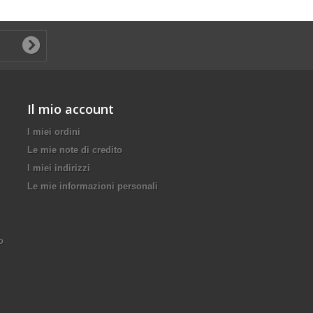
Il mio account
I miei ordini
Le mie note di credito
I miei indirizzi
Le mie informazioni personali
o