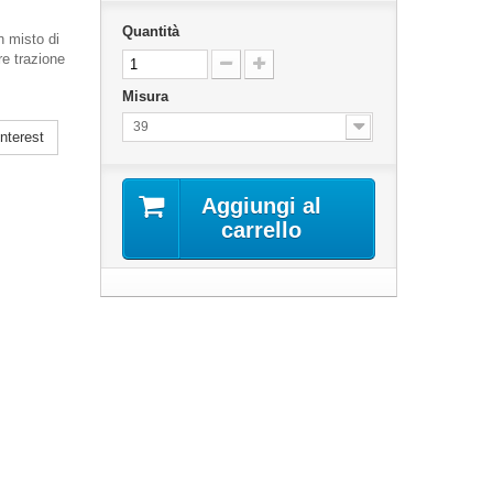
Quantità
 misto di
re trazione
Misura
39
nterest
Aggiungi al
carrello