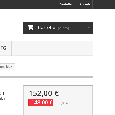
Contattaci
Accedi
Carrello
(vuoto)
 FG
cione Max
152,00 €
nom
ola
-148,00 €
300,00 €