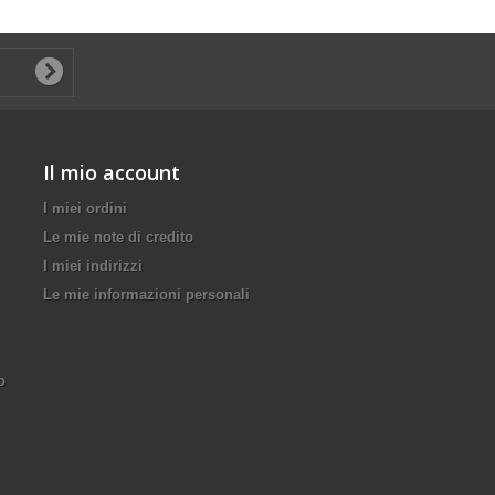
Il mio account
I miei ordini
Le mie note di credito
I miei indirizzi
Le mie informazioni personali
o