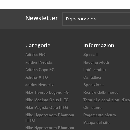
Newsletter
Categorie
Informazioni
Adidas F50
Speciali
adidas Predator
Nuovi prodotti
Adidas Copa FG
I più venduti
Adidas X FG
Contattaci
adidas Nemeziz
Spedizione
Nike Tiempo Legend FG
Rientro della merce
Nike Magista Opus II FG
Termini e condizioni d'us
Nike Magista Obra II FG
Chi siamo
Nike Hypervenom Phantom
Pagamento sicuro
III FG
Mappa del sito
Nike Hypervenom Phantom