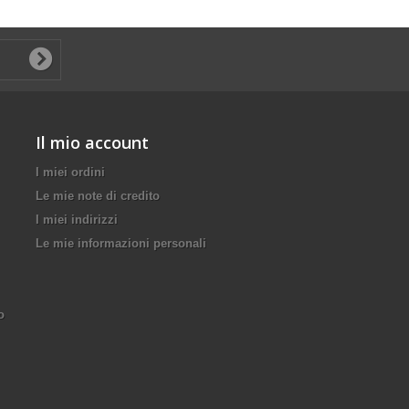
Il mio account
I miei ordini
Le mie note di credito
I miei indirizzi
Le mie informazioni personali
o