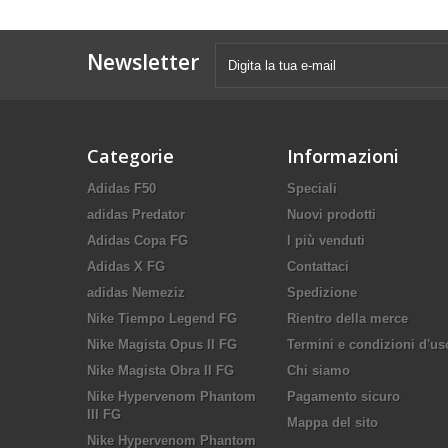
Newsletter
Categorie
Informazioni
Adidas F50
Speciali
adidas Predator
Nuovi prodotti
Adidas Copa FG
I più venduti
Adidas X FG
Contattaci
adidas Nemeziz
Spedizione
Nike Tiempo Legend FG
Rientro della merce
Nike Magista Opus II FG
Termini e condizioni d'us
Nike Magista Obra II FG
Chi siamo
Nike Hypervenom Phantom
Pagamento sicuro
III FG
Mappa del sito
Nike Hypervenom Phantom