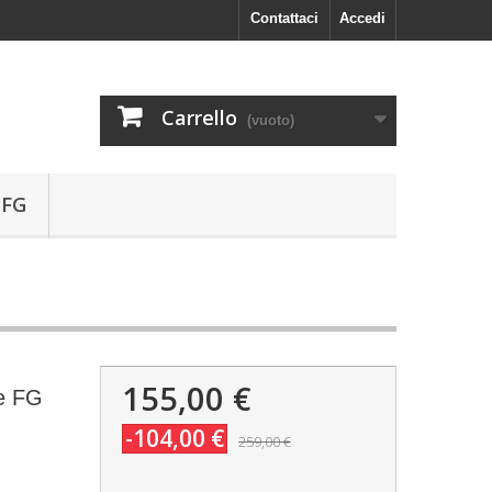
Contattaci
Accedi
Carrello
(vuoto)
 FG
155,00 €
te FG
-104,00 €
259,00 €