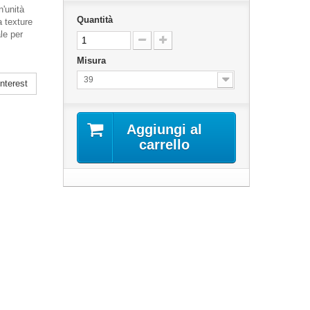
'unità
Quantità
a texture
le per
Misura
39
nterest
Aggiungi al
carrello