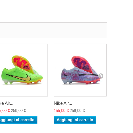
e Air...
Nike Air...
Nike Air...
5,00 €
259,00 €
155,00 €
259,00 €
155,00 €
25
ggiungi al carrello
Aggiungi al carrello
Aggiungi 