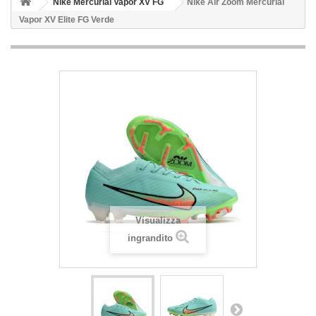
Nike Mercurial Vapor XV FG
Nike Air Zoom Mercurial
Vapor XV Elite FG Verde
Visualizza
ingrandito