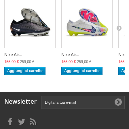
Nike Air...
Nike Air...
Nike A
155,00 €
259,00 €
155,00 €
259,00 €
155,0
Aggiungi al carrello
Aggiungi al carrello
Aggi
Newsletter