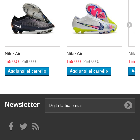
Nike Air...
Nike Air...
Nike A
155,00 €
259,00 €
155,00 €
259,00 €
155,0
Aggiungi al carrello
Aggiungi al carrello
Aggi
Newsletter